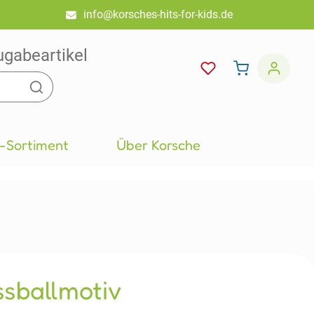
info@korsches-hits-for-kids.de
ugabeartikel
-Sortiment
Über Korsche
ssballmotiv