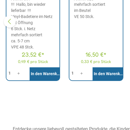
!!! Hallo, bin wieder
mehrfach sortiert
lieferbar !!!
im Beutel
Vinyl-Badetiere im Netz
VE 50 Stck.
mit Öffnung
6 Stck. i. Netz
mehrfach sortiert
ca. 5-7 cm
VPE 48 Stck.
23,52 €*
16,50 €*
0,49 € pro Stück
0,33 € pro Stück
Anzahl
Anzahl
In den Warenkorb
In den Warenkorb
Entdecke unsere liebevoll gestalteten Produkte, die Kinde