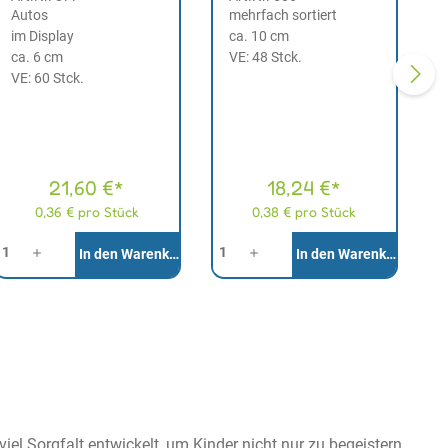
Autos
mehrfach sortiert
im Display
ca. 10 cm
ca. 6 cm
VE: 48 Stck.
VE: 60 Stck.
21,60 €*
18,24 €*
0,36 € pro Stück
0,38 € pro Stück
nzahl
Anzahl
In den Warenkorb
In den Warenkorb
el Sorgfalt entwickelt, um Kinder nicht nur zu begeistern,