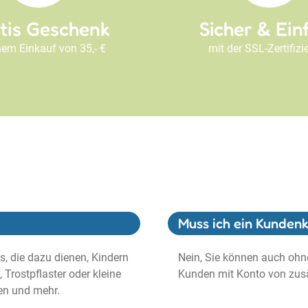
tis Geschenk
Sicher & Ein
nem Einkauf von 35,- €
mit der SSL-Zertifizi
Muss ich ein Kundenk
, die dazu dienen, Kindern
Nein, Sie können auch ohne
 Trostpflaster oder kleine
Kunden mit Konto von zusä
en und mehr.