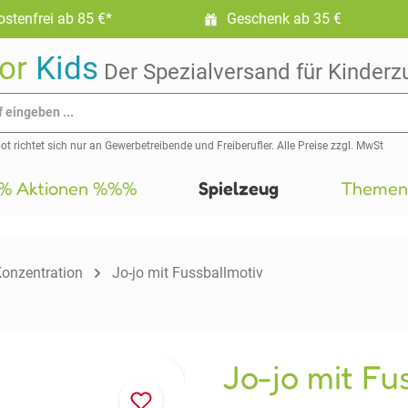
stenfrei ab 85 €*
Geschenk ab 35 €
or
Kids
Der Spezialversand für Kinderz
t richtet sich nur an Gewerbetreibende und Freiberufler. Alle Preise zzgl. MwSt
 Aktionen %%%
Spielzeug
Themen
Konzentration
Jo-jo mit Fussballmotiv
Jo-jo mit Fu