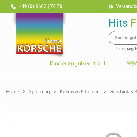
+49 (0) 9602 | 76 78
Versandko
inhalt springen
Hits
F
Unser Angebo
Kinderzugabeartikel
%%%
Home
Spielzeug
Kreatives & Lernen
Geschick & 