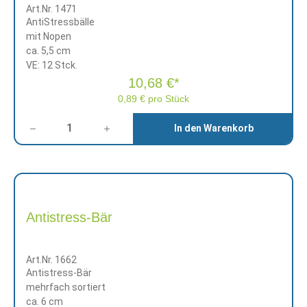
Art.Nr. 1471
AntiStressbälle
mit Nopen
ca. 5,5 cm
VE: 12 Stck.
10,68 €*
0,89 € pro Stück
Anzahl
In den Warenkorb
Antistress-Bär
Art.Nr. 1662
Antistress-Bär
mehrfach sortiert
ca. 6 cm