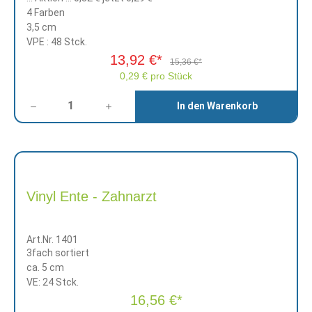
4 Farben
3,5 cm
VPE : 48 Stck.
13,92 €*
15,36 €*
0,29 € pro Stück
Anzahl
In den Warenkorb
Vinyl Ente - Zahnarzt
Art.Nr. 1401
3fach sortiert
ca. 5 cm
VE: 24 Stck.
16,56 €*