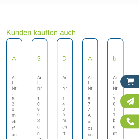
Kunden kauften auch
A
S
D
A
b
r
a
ü
u
u
m
n
s
t
n
Ar
Ar
Ar
Ar
Ar
b
d
e
o
t
t.
t.
t.
t.
t.
a
Nr
f
Nr
n
Nr
s
Nr
e
Nr
.
.
.
.
.
n
o
a
i
S
5
1
1
8
1
d
r
u
m
t
2
0
4
7
0
0
9
8
7
1
'
m
t
D
e
6
6
1
m
A
M
e
o
is
m
S
m
b
eh
ut
o
n
a
eh
p
p
u
rf
os
n
rf
nt
ti
ac
8
l
im
e