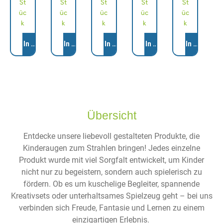
St
St
St
St
St
üc
üc
üc
üc
üc
k
k
k
k
k
Anzahl
Anzahl
Anzahl
Anzahl
Anzahl
In den Warenkorb
In den Warenkorb
In den Warenkorb
In den Warenkorb
In den War
Übersicht
Entdecke unsere liebevoll gestalteten Produkte, die
Kinderaugen zum Strahlen bringen! Jedes einzelne
Produkt wurde mit viel Sorgfalt entwickelt, um Kinder
nicht nur zu begeistern, sondern auch spielerisch zu
fördern. Ob es um kuschelige Begleiter, spannende
Kreativsets oder unterhaltsames Spielzeug geht – bei uns
verbinden sich Freude, Fantasie und Lernen zu einem
einzigartigen Erlebnis.