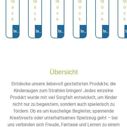
St
St
St
St
St
St
ü
ü
ü
ü
ü
ü
c
c
c
c
c
c
k
k
k
k
k
k
Anzahl
Anzahl
Anzahl
Anzahl
Anzahl
Anza
In den Warenkorb
In den Warenkorb
In den Warenkorb
In den Warenkorb
In den Ware
Übersicht
Entdecke unsere liebevoll gestalteten Produkte, die
Kinderaugen zum Strahlen bringen! Jedes einzelne
Produkt wurde mit viel Sorgfalt entwickelt, um Kinder
nicht nur zu begeistern, sondern auch spielerisch zu
fördern. Ob es um kuschelige Begleiter, spannende
Kreativsets oder unterhaltsames Spielzeug geht – bei
uns verbinden sich Freude, Fantasie und Lernen zu einem