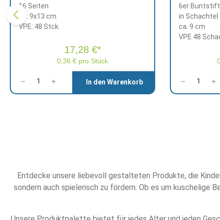
16 Seiten
6er Buntstif
ca. 9x13 cm
in Schachtel
VPE: 48 Stck.
ca. 9 cm
VPE 48 Scha
17,28 €*
0,36 € pro Stück
Anzahl
Anzahl
In den Warenkorb
Entdecke unsere liebevoll gestalteten Produkte, die Kinder
sondern auch spielerisch zu fördern. Ob es um kuschelige B
Unsere Produktpalette bietet für jedes Alter und jeden Gesc