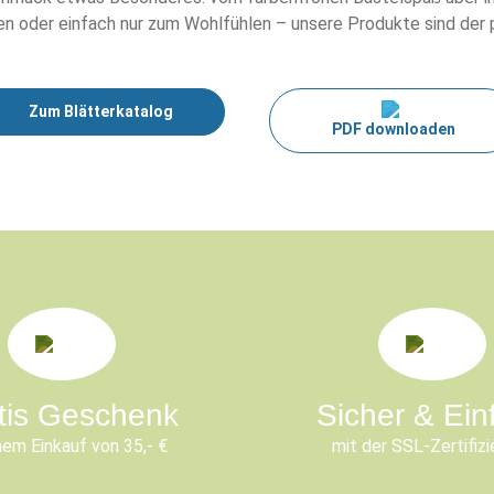
n oder einfach nur zum Wohlfühlen – unsere Produkte sind der pe
Zum Blätterkatalog
PDF downloaden
tis Geschenk
Sicher & Ein
nem Einkauf von 35,- €
mit der SSL-Zertifizi