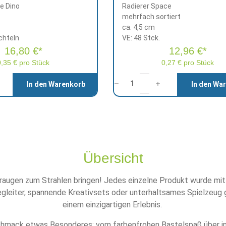
te Dino
Radierer Space
mehrfach sortiert
ca. 4,5 cm
chteln
VE: 48 Stck.
16,80 €*
12,96 €*
0,35 € pro Stück
0,27 € pro Stück
Anzahl
1
In den Warenkorb
In den Wa
Übersicht
augen zum Strahlen bringen! Jedes einzelne Produkt wurde mit v
egleiter, spannende Kreativsets oder unterhaltsames Spielzeug g
einem einzigartigen Erlebnis.
hmack etwas Besonderes: vom farbenfrohen Bastelspaß über inspi