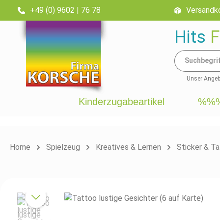
+49 (0) 9602 | 76 78
Versandko
inhalt springen
Hits
F
Unser Angebo
Kinderzugabeartikel
%%%
Home
Spielzeug
Kreatives & Lernen
Sticker & T