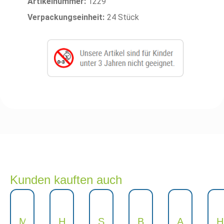
Artikelnummer:
1229
Verpackungseinheit:
24 Stück
Kunden kauften auch
M
H
S
B
A
H