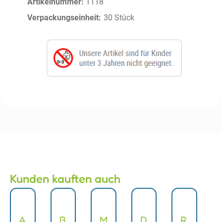
Artikelnummer:
1118
Verpackungseinheit:
30 Stück
Kunden kauften auch
A
B
M
D
R