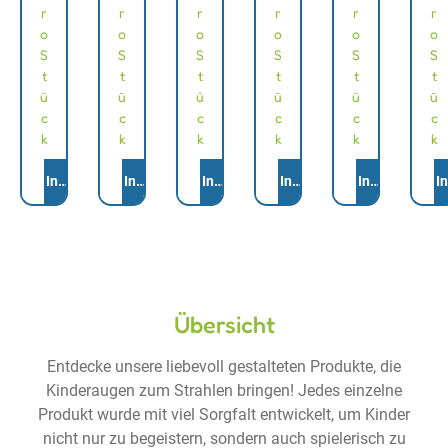
r
r
r
r
r
r
o
o
o
o
o
o
S
S
S
S
S
S
t
t
t
t
t
t
ü
ü
ü
ü
ü
ü
c
c
c
c
c
c
k
k
k
k
k
k
Anzahl
Anzahl
Anzahl
Anzahl
Anzahl
Anzah
In den Warenkorb
In den Warenkorb
In den Warenkorb
In den Warenkorb
In den Warenk
I
Übersicht
Entdecke unsere liebevoll gestalteten Produkte, die
Kinderaugen zum Strahlen bringen! Jedes einzelne
Produkt wurde mit viel Sorgfalt entwickelt, um Kinder
nicht nur zu begeistern, sondern auch spielerisch zu