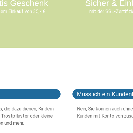
tis Geschenk
Sicher & Ein
nem Einkauf von 35,- €
mit der SSL-Zertifizi
Muss ich ein Kunden
, die dazu dienen, Kindern
Nein, Sie können auch ohne
 Trostpflaster oder kleine
Kunden mit Konto von zusä
en und mehr.