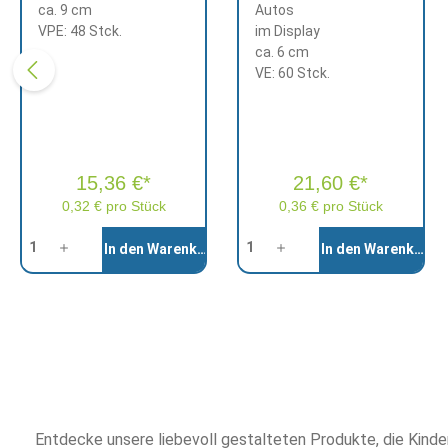
ca. 9 cm
Autos
VPE: 48 Stck.
im Display
ca. 6 cm
VE: 60 Stck.
15,36 €*
21,60 €*
0,32 € pro Stück
0,36 € pro Stück
Anzahl
Anzahl
In den Warenkorb
In den Warenkorb
Entdecke unsere liebevoll gestalteten Produkte, die Kinder