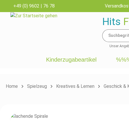
+49 (0) 9602 | 76 78
Versandkost
inhalt springen
Hits
F
Unser Angebo
Kinderzugabeartikel
%%%
Home
Spielzeug
Kreatives & Lernen
Geschick & 