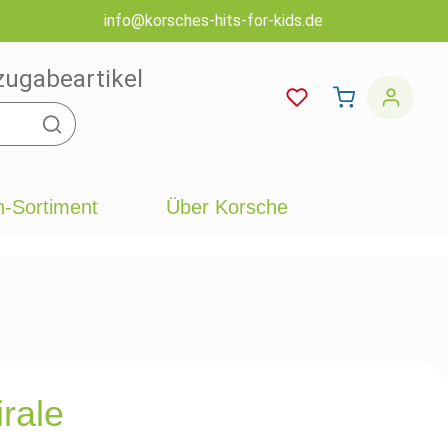
info@korsches-hits-for-kids.de
zugabeartikel
-Sortiment
Über Korsche
rale