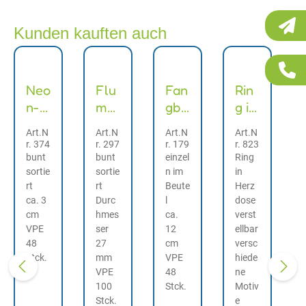
Kunden kauften auch
Neo
Flu
Fan
Rin
n-
mm
gba
g in
Spri
ys
llspi
Her
Art.N
Art.N
Art.N
Art.N
ngs
el
zdo
r. 374
r. 297
r. 179
r. 823
pira
se
bunt
bunt
einzel
Ring
sortie
sortie
n im
in
le
rt
rt
Beute
Herz
ca. 3
Durc
l
dose
cm
hmes
ca.
verst
VPE
ser
12
ellbar
48
27
cm
versc
Stck.
mm
VPE
hiede
VPE
48
ne
100
Stck.
Motiv
Stck.
e