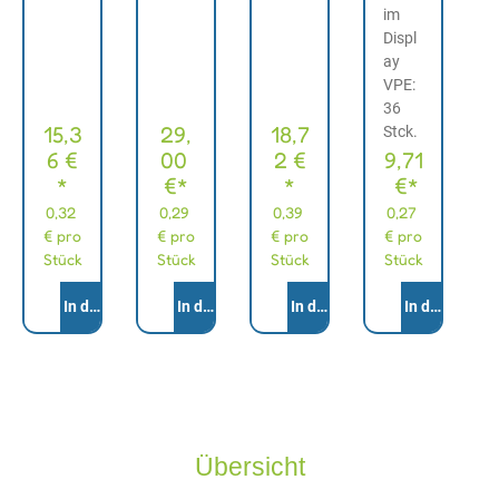
im
Displ
ay
VPE:
36
15,3
29,
18,7
Stck.
6 €
00
2 €
9,71
*
€*
*
€*
0,32
0,29
0,39
0,27
€ pro
€ pro
€ pro
€ pro
Stück
Stück
Stück
Stück
Anzahl
Anzahl
Anzahl
Anzahl
In den Warenkorb
In den Warenkorb
In den Warenkorb
In den Waren
Übersicht