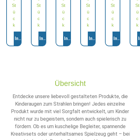
St
St
St
St
St
St
ü
ü
ü
ü
ü
ü
c
c
c
c
c
c
k
k
k
k
k
k
Anzahl
Anzahl
Anzahl
Anzahl
Anzahl
Anza
In den Warenkorb
In den Warenkorb
In den Warenkorb
In den Warenkorb
In den Ware
Übersicht
Entdecke unsere liebevoll gestalteten Produkte, die
Kinderaugen zum Strahlen bringen! Jedes einzelne
Produkt wurde mit viel Sorgfalt entwickelt, um Kinder
nicht nur zu begeistern, sondern auch spielerisch zu
fördern. Ob es um kuschelige Begleiter, spannende
Kreativsets oder unterhaltsames Spielzeug geht – bei