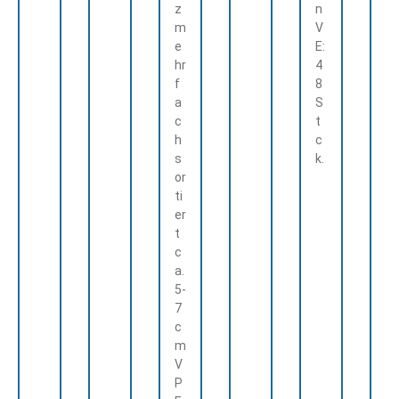
z
n
m
V
e
E:
hr
4
f
8
a
S
c
t
h
c
s
k.
or
ti
er
t
c
a.
5-
7
c
m
V
P