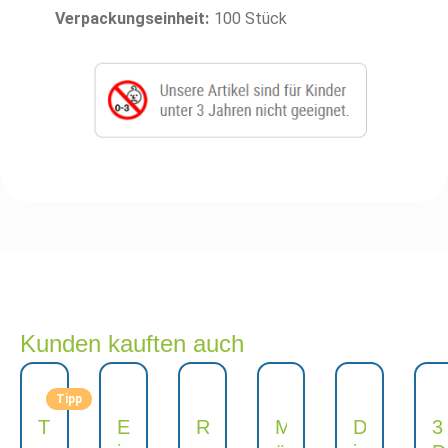
Verpackungseinheit:
100 Stück
Kunden kauften auch
Tipp
T
E
R
M
D
3