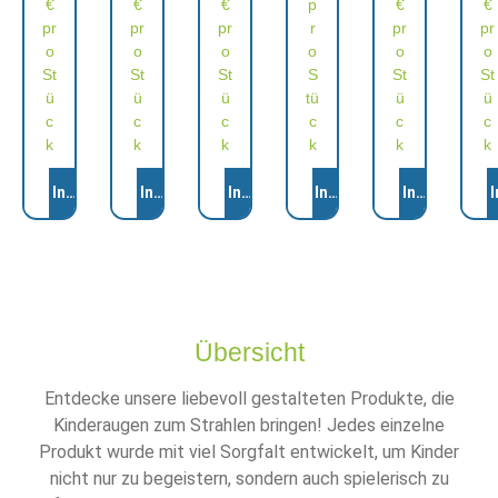
€
€
€
p
€
€
pr
pr
pr
r
pr
pr
o
o
o
o
o
o
St
St
St
S
St
St
ü
ü
ü
tü
ü
ü
c
c
c
c
c
c
k
k
k
k
k
k
Anzahl
Anzahl
Anzahl
Anzahl
Anzahl
Anza
In den Warenkorb
In den Warenkorb
In den Warenkorb
In den Warenkorb
In den Ware
I
1
Übersicht
Entdecke unsere liebevoll gestalteten Produkte, die
Kinderaugen zum Strahlen bringen! Jedes einzelne
Produkt wurde mit viel Sorgfalt entwickelt, um Kinder
nicht nur zu begeistern, sondern auch spielerisch zu