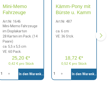
Mini-Memo
Kämm-Pony mit
Fahrzeuge
Bürste u. Kamm
Art.Nr. 1646
Art.Nr. 487
Mini-Memo Fahrzeuge
im Displakarton
ca. 6 cm
28 Karten im Pack. (14
VE: 36 Stck.
Paare)
ca. 5,5 x 5,5 cm
VE: 60 Pack.
25,20 €*
18,72 €*
0,42 € pro Stück
0,52 € pro Stück
nzahl
Anzahl
In den Warenkorb
In den Warenkorb