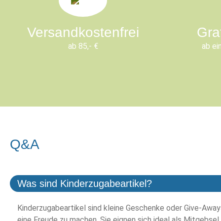
Versandkostenfrei
Gra
ab 85,- €
ab ei
Q&A
Was sind Kinderzugabeartikel?
Kinderzugabeartikel sind kleine Geschenke oder Give-Aways
eine Freude zu machen. Sie eignen sich ideal als Mitgebsel,