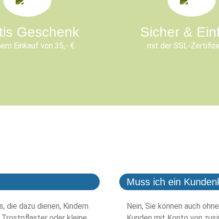
tis Geschenk
Sicher & Ein
nem Einkauf von 35,- €
mit der SSL-Zertifizi
Muss ich ein Kunden
, die dazu dienen, Kindern
Nein, Sie können auch ohne
 Trostpflaster oder kleine
Kunden mit Konto von zusä