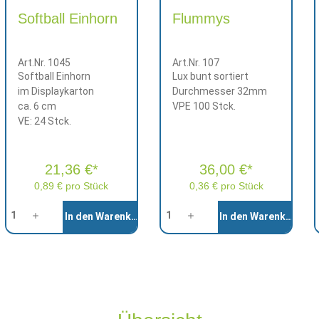
Softball Einhorn
Flummys
Art.Nr. 1045
Art.Nr. 107
Softball Einhorn
Lux bunt sortiert
im Displaykarton
Durchmesser 32mm
ca. 6 cm
VPE 100 Stck.
VE: 24 Stck.
21,36 €*
36,00 €*
0,89 € pro Stück
0,36 € pro Stück
Anzahl
Anzahl
A
In den Warenkorb
In den Warenkorb