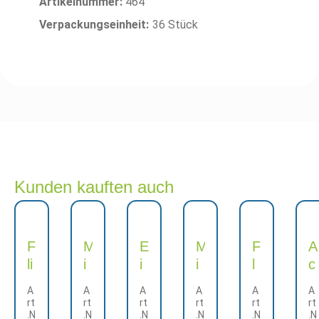
Artikelnummer:
464
Verpackungseinheit:
36 Stück
Kunden kauften auch
F
M
E
M
F
A
li
i
i
i
l
c
p
n
n
n
u
r
A
A
A
A
A
A
p
i
h
i-
m
y
rt
rt
rt
rt
rt
rt
.N
.N
.N
.N
.N
.N
e
W
o
K
m
l-