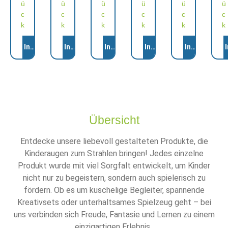
ü
ü
ü
ü
ü
ü
c
c
c
c
c
c
k
k
k
k
k
k
Anzahl
Anzahl
Anzahl
Anzahl
Anzahl
Anza
In den Warenkorb
In den Warenkorb
In den Warenkorb
In den Warenkorb
In den Ware
Übersicht
Entdecke unsere liebevoll gestalteten Produkte, die
Kinderaugen zum Strahlen bringen! Jedes einzelne
Produkt wurde mit viel Sorgfalt entwickelt, um Kinder
nicht nur zu begeistern, sondern auch spielerisch zu
fördern. Ob es um kuschelige Begleiter, spannende
Kreativsets oder unterhaltsames Spielzeug geht – bei
uns verbinden sich Freude, Fantasie und Lernen zu einem
einzigartigen Erlebnis.