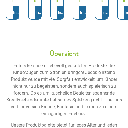
k
k
k
k
k
k
Anzahl
Anzahl
Anzahl
Anzahl
Anzahl
Anzah
In den Warenkorb
In den Warenkorb
In den Warenkorb
In den Warenkorb
In den Warenk
I
Übersicht
Entdecke unsere liebevoll gestalteten Produkte, die
Kinderaugen zum Strahlen bringen! Jedes einzelne
Produkt wurde mit viel Sorgfalt entwickelt, um Kinder
nicht nur zu begeistern, sondern auch spielerisch zu
fördern. Ob es um kuschelige Begleiter, spannende
Kreativsets oder unterhaltsames Spielzeug geht – bei uns
verbinden sich Freude, Fantasie und Lernen zu einem
einzigartigen Erlebnis.
Unsere Produktpalette bietet für jedes Alter und jeden